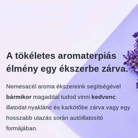
Aroma diffúzorok
Aroma ékszerek
A tökéletes aromaterpiás
élmény egy ékszerbe zárva.
Nemesacél aroma ékszereink segítségével
bármikor
magaddal tudod vinni
kedvenc
illatodat nyaklánc és karkötőbe zárva vagy egy
hosszabb utazás során autóillatosító
formájában.