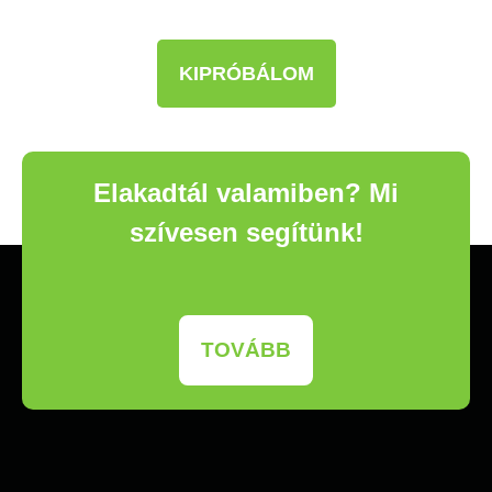
KIPRÓBÁLOM
Elakadtál valamiben? Mi
szívesen segítünk!
TOVÁBB