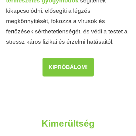
természetes gyógymódok
segítenek
kikapcsolódni, elősegíti a légzés
megkönnyítését, fokozza a vírusok és
fertőzések sérthetetlenségét, és védi a testet a
stressz káros fizikai és érzelmi hatásaitól.
KIPRÓBÁLOM!
Kimerültség