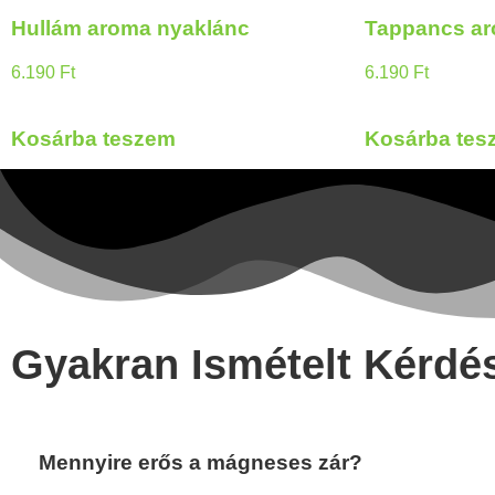
Hullám aroma nyaklánc
Tappancs ar
6.190
Ft
6.190
Ft
Kosárba teszem
Kosárba tes
Gyakran Ismételt Kérdé
Mennyire erős a mágneses zár?