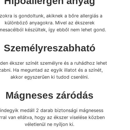
Hipoallergén anyag
zokra is gondoltunk, akiknek a bőre allergiás a
különböző anyagokra. Mivel az ékszerek
mesacélból készültek, így ebből nem lehet gond.
Személyreszabható
den ékszer színét személyre és a ruhádhoz lehet
zabni. Ha meguntad az egyik illatot és a színét,
akkor egyszerűen ki tudod cserélni.
Mágneses záródás
indegyik medáll 2 darab biztonsági mágnesess
rral van ellátva, hogy az ékszer viselése közben
véletlenül ne nyíljon ki.