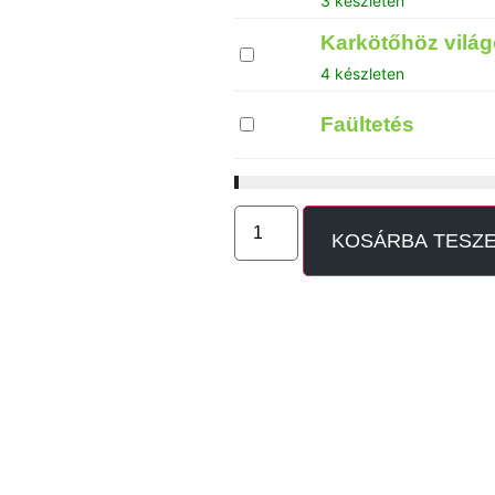
3 készleten
filckorong
Karkötőhöz világ
Karkötőhöz
világos
4 készleten
filckorong
Faültetés
Faültetés
KOSÁRBA TESZ