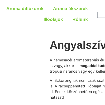
Aroma diffúzorok
Aroma ékszerek
Illóolajok
Rólunk
Angyalszí
A nemesacél aromaterápiás éks
is vagy, akkor is
magaddal tudo
trópusi narancs vagy egy kell
A filckorongnak nem csak eszt
is. A rácseppenntett illóolaja
ki. Ennek köszönhetően egész 
hatását!