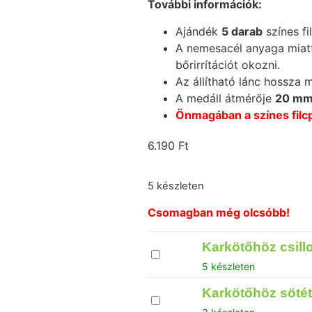
További információk:
Ajándék
5 darab
színes fi
A nemesacél anyaga miatt
bőrirrítációt okozni.
Az állítható lánc hossza 
A medáll átmérője
20 m
Önmagában a színes filcp
6.190
Ft
5 készleten
Csomagban még olcsóbb!
Karkötőhöz csill
Karkötőhöz
csillogó
5 készleten
filckorong
Karkötőhöz sötét
Karkötőhöz
sötét