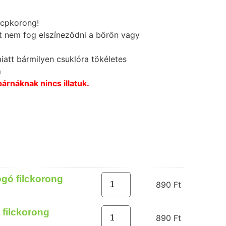
lcpkorong!
 nem fog elszíneződni a bőrőn vagy
miatt bármilyen csuklóra tökéletes
m
árnáknak nincs illatuk.
ogó filckorong
890
Ft
 filckorong
890
Ft