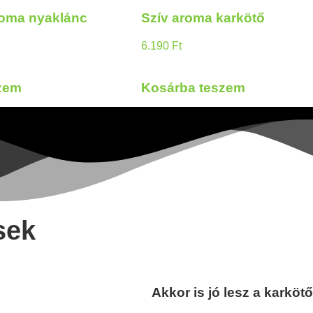
oma nyaklánc
Szív aroma karkötő
6.190
Ft
zem
Kosárba teszem
sek
Akkor is jó lesz a karkö