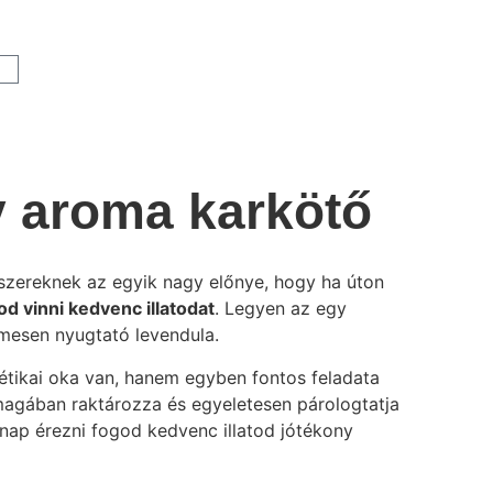
v aroma karkötő
zereknek az egyik nagy előnye, hogy ha úton
d vinni kedvenc illatodat
. Legyen az egy
emesen nyugtató levendula.
étikai oka van, hanem egyben fontos feladata
t magában raktározza és egyeletesen párologtatja
nap érezni fogod kedvenc illatod jótékony