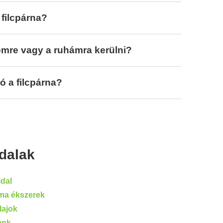
 filcpárna?
römre vagy a ruhámra kerülni?
 a filcpárna?
dalak
dal
ma ékszerek
olajok
unk