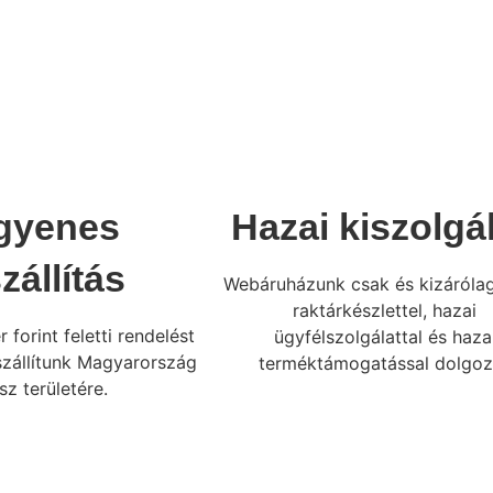
gyenes
Hazai kiszolgá
zállítás
Webáruházunk csak és kizárólag
raktárkészlettel, hazai
 forint feletti rendelést
ügyfélszolgálattal és haza
szállítunk Magyarország
terméktámogatással dolgoz
sz területére.