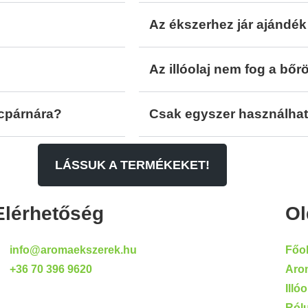
Az ékszerhez jár ajándék
Az illóolaj nem fog a bő
ilcpárnára?
Csak egyszer használható
LÁSSUK A TERMÉKEKET!
Elérhetőség
Ol
info@aromaekszerek.hu
Főol
+36 70 396 9620
Aro
Illó
Ról