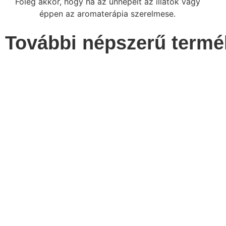
Főleg akkor, hogy ha az ünnepelt az illatok vagy
éppen az aromaterápia szerelmese.
További népszerű termé