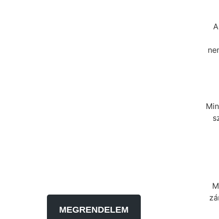
A
ne
Min
s
M
zá
MEGRENDELEM