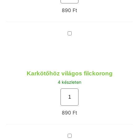
890
Ft
Karkötőhöz
világos
filckorong
Karkötőhöz világos filckorong
4 készleten
890
Ft
Faültetés