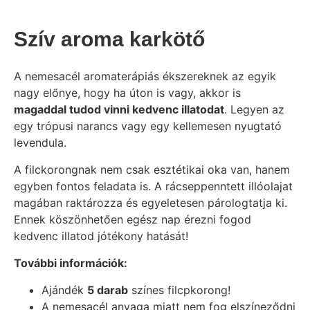
Szív aroma karkötő
A nemesacél aromaterápiás ékszereknek az egyik
nagy előnye, hogy ha úton is vagy, akkor is
magaddal tudod vinni kedvenc illatodat
. Legyen az
egy trópusi narancs vagy egy kellemesen nyugtató
levendula.
A filckorongnak nem csak esztétikai oka van, hanem
egyben fontos feladata is. A rácseppenntett illóolajat
magában raktározza és egyeletesen párologtatja ki.
Ennek köszönhetően egész nap érezni fogod
kedvenc illatod jótékony hatását!
További információk:
Ajándék
5 darab
színes filcpkorong!
A nemesacél anyaga miatt nem fog elszíneződni