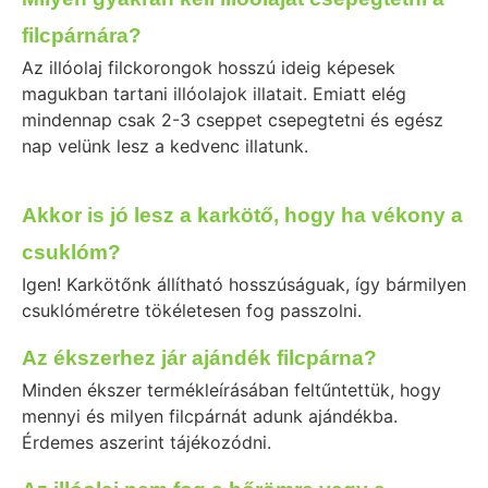
filcpárnára?
Az illóolaj filckorongok hosszú ideig képesek
magukban tartani illóolajok illatait. Emiatt elég
mindennap csak 2-3 cseppet csepegtetni és egész
nap velünk lesz a kedvenc illatunk.
Akkor is jó lesz a karkötő, hogy ha vékony a
csuklóm?
Igen! Karkötőnk állítható hosszúságuak, így bármilyen
csuklóméretre tökéletesen fog passzolni.
Az ékszerhez jár ajándék filcpárna?
Minden ékszer termékleírásában feltűntettük, hogy
mennyi és milyen filcpárnát adunk ajándékba.
Érdemes aszerint tájékozódni.