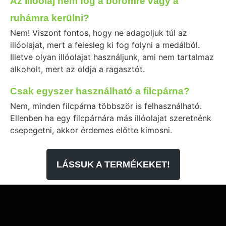
Az illóolaj nem fog a bőrömre vagy a
ruhámra kerülni?
Nem! Viszont fontos, hogy ne adagoljuk túl az
illóolajat, mert a felesleg ki fog folyni a medálból.
Illetve olyan illóolajat használjunk, ami nem tartalmaz
alkoholt, mert az oldja a ragasztót.
Csak egyszer használható a filcpárna?
Nem, minden filcpárna többször is felhasználható.
Ellenben ha egy filcpárnára más illóolajat szeretnénk
csepegetni, akkor érdemes előtte kimosni.
LÁSSUK A TERMÉKEKET!