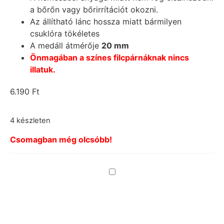
a bőrőn vagy bőrirrítációt okozni.
Az állítható lánc hossza miatt bármilyen
csuklóra tökéletes
A medáll átmérője
20 mm
Önmagában a színes filcpárnáknak nincs
illatuk.
6.190
Ft
4 készleten
Csomagban még olcsóbb!
Karkötőhöz
csillogó
filckorong