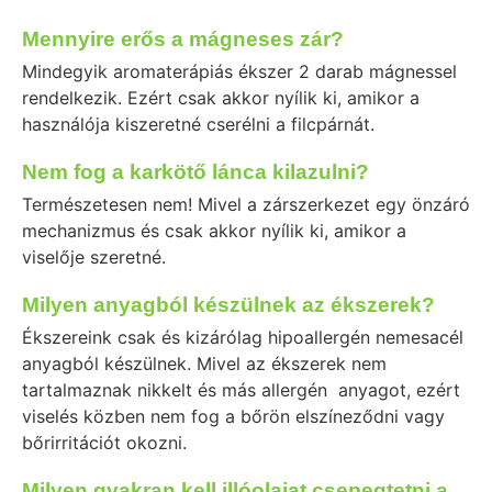
Mennyire erős a mágneses zár?
Mindegyik aromaterápiás ékszer 2 darab mágnessel
rendelkezik. Ezért csak akkor nyílik ki, amikor a
használója kiszeretné cserélni a filcpárnát.
Nem fog a karkötő lánca kilazulni?
Természetesen nem! Mivel a zárszerkezet egy önzáró
mechanizmus és csak akkor nyílik ki, amikor a
viselője szeretné.
Milyen anyagból készülnek az ékszerek?
Ékszereink csak és kizárólag hipoallergén nemesacél
anyagból készülnek. Mivel az ékszerek nem
tartalmaznak nikkelt és más allergén anyagot, ezért
viselés közben nem fog a bőrön elszíneződni vagy
bőrirritációt okozni.
Milyen gyakran kell illóolajat csepegtetni a