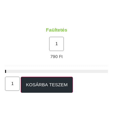
Faültetés
790
Ft
KOSÁRBA TESZEM