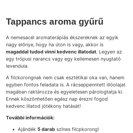
Tappancs aroma gyűrű
A nemesacél aromaterápiás ékszereknek az egyik
nagy előnye, hogy ha úton is vagy, akkor is
magaddal tudod vinni kedvenc illatodat
. Legyen az
egy trópusi narancs vagy egy kellemesen nyugtató
levendula.
A filckorongnak nem csak esztétikai oka van, hanem
egyben fontos feladata is. A rácseppenntett illóolajat
magában raktározza és egyeletesen párologtatja ki.
Ennek köszönhetően egész nap érezni fogod
kedvenc illatod jótékony hatását!
További információk:
Ajándék
5 darab
színes filcpkorong!