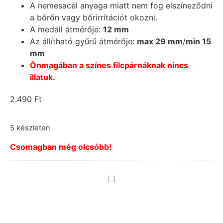
A nemesacél anyaga miatt nem fog elszíneződni
a bőrőn vagy bőrirrítációt okozni.
A medáll átmérője:
12 mm
Az állítható gyűrű átmérője:
max 29 mm
/
min 15
mm
Önmagában a színes filcpárnáknak nincs
illatuk.
2.490
Ft
5 készleten
Csomagban még olcsóbb!
Gyűrűhöz
filckorong