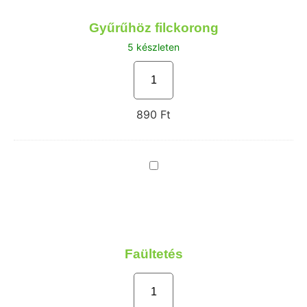
Gyűrűhöz filckorong
5 készleten
890
Ft
Faültetés
Faültetés