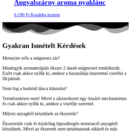
Angyalszárny aroma nyaklánc
6.190
Ft
Kosárba teszem
Gyakran Ismételt Kérdések
Mennyire erős a mágneses zár?
Mindegyik aromaterápiás ékszer 2 darab mágnessel rendelkezik.
Ezért csak akkor nyílik ki, amikor a használója kiszeretné cserélni a
filcpárnát.
Nem fog a karkötő lánca kilazulni?
Természetesen nem! Mivel a zárszerkezet egy önzáró mechanizmus
és csak akkor nyílik ki, amikor a viselője szeretné.
Milyen anyagból készülnek az ékszerek?
Ékszereink csak és kizárólag hipoallergén nemesacél anyagból
készülnek. Mivel az ékszerek nem tartalmaznak nikkelt és más