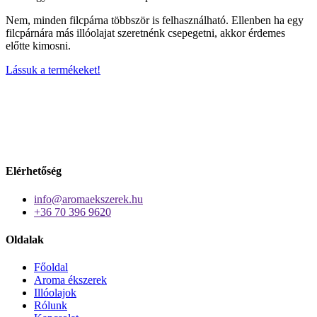
Nem, minden filcpárna többször is felhasználható. Ellenben ha egy
filcpárnára más illóolajat szeretnénk csepegetni, akkor érdemes
előtte kimosni.
Lássuk a termékeket!
Elérhetőség
info@aromaekszerek.hu
+36 70 396 9620
Oldalak
Főoldal
Aroma ékszerek
Illóolajok
Rólunk