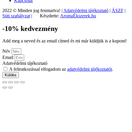
Kapcsolat
2022 © Minden jog fenntartva! |
Adatvédelmi tájékoztató
|
ÁSZF
|
Süti szabályzat
|
Készítette:
AromaÉkszerek.hu
-10% kedvezmény
Add meg a neved és az email címed és mi már küldjük is a kupont!
Név
Email
Adatvédelmi tájékoztató
A feliratkozással elfogadom az
adatvédelmi tájékoztatót
.
Küldés