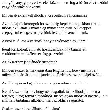
allergén anyagot, ezért viselés közben nem fog a bőrön elszíneződni
vagy bőrirritációt okozni.
Milyen gyakran kell illóolajat csepegtetni a filcpárnára?
Az illóolaj filckorongok hosszú ideig képesek magukban tartani
illóolajok illatait. Emiatt elég mindennap csak 2-3 cseppet
csepegtetni és egész nap velünk lesz a kedvenc illatunk.
Akkor is jó lesz a karkötő, hogy ha vékony a csuklóm?
Igen! Karkötőnk állítható hosszúságuak, így bármilyen
csuklóméretre tökéletesen fog passzolni.
Az ékszerhez jár ajándék filcpárna?
Minden ékszer termékleírásában feltűntettük, hogy mennyi és
milyen filcpárnát adunk ajándékba. Érdemes aszerint tájékozódni.
Az illóolaj nem fog a bőrömre vagy a ruhámra kerülni?
Nem! Viszont fontos, hogy ne adagoljuk túl az illóolajat, mert a
felesleg ki fog folyni a medálból. Illetve olyan illóolajat használjunk,
ami nem tartalmaz alkoholt, mert az oldja a ragasztót.
Csak egyszer használható a filcpárna?