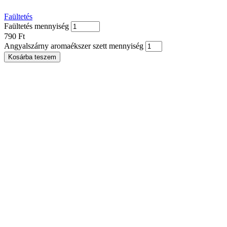
Faültetés
Faültetés mennyiség
790
Ft
Angyalszárny aromaékszer szett mennyiség
Kosárba teszem