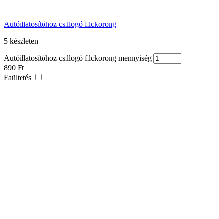
Autóillatosítóhoz csillogó filckorong
5 készleten
Autóillatosítóhoz csillogó filckorong mennyiség
890
Ft
Faültetés