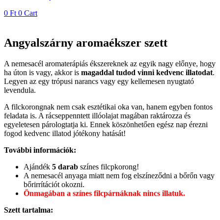
0
Ft
0
Cart
Angyalszárny aromaékszer szett
A nemesacél aromaterápiás ékszereknek az egyik nagy előnye, hogy
ha úton is vagy, akkor is
magaddal tudod vinni kedvenc illatodat
.
Legyen az egy trópusi narancs vagy egy kellemesen nyugtató
levendula.
A filckorongnak nem csak esztétikai oka van, hanem egyben fontos
feladata is. A rácseppenntett illóolajat magában raktározza és
egyeletesen párologtatja ki. Ennek köszönhetően egész nap érezni
fogod kedvenc illatod jótékony hatását!
További információk:
Ajándék
5 darab
színes filcpkorong!
A nemesacél anyaga miatt nem fog elszíneződni a bőrőn vagy
bőrirrítációt okozni.
Önmagában a színes filcpárnáknak nincs illatuk.
Szett tartalma: