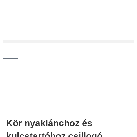
Kör nyaklánchoz és
kulcstartóhoz csillogó