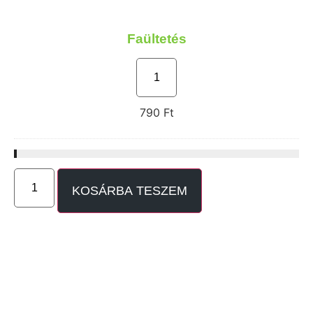
Faültetés
790
Ft
KOSÁRBA TESZEM