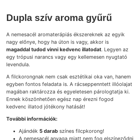
Dupla szív aroma gyűrű
A nemesacél aromaterápiás ékszereknek az egyik
nagy előnye, hogy ha úton is vagy, akkor is
magaddal tudod vinni kedvenc illatodat
. Legyen az
egy trópusi narancs vagy egy kellemesen nyugtató
levendula.
A filckorongnak nem csak esztétikai oka van, hanem
egyben fontos feladata is. A rácseppenntett illóolajat
magában raktározza és egyeletesen párologtatja ki.
Ennek köszönhetően egész nap érezni fogod
kedvenc illatod jótékony hatását!
További információk:
Ajándék
5 darab
színes filcpkorong!
A nemesacél anyaga miatt nem fog elszíneződni