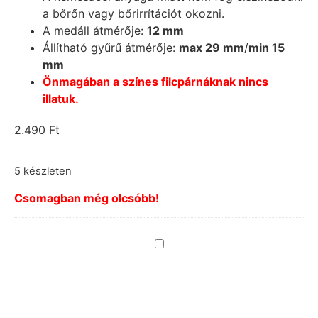
a bőrőn vagy bőrirrítációt okozni.
A medáll átmérője:
12 mm
Állítható gyűrű átmérője:
max 29 mm
/
min 15
mm
Önmagában a színes filcpárnáknak nincs
illatuk.
2.490
Ft
5 készleten
Csomagban még olcsóbb!
Gyűrűhöz
filckorong