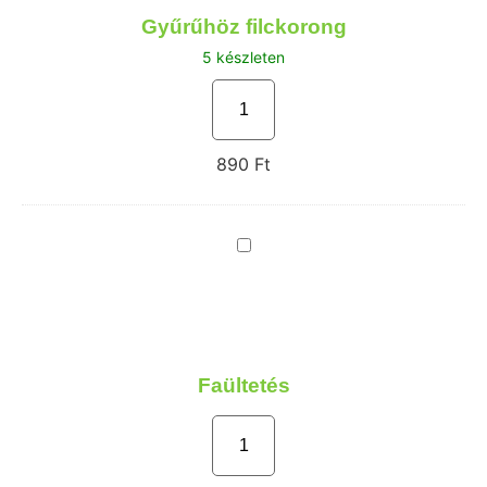
Gyűrűhöz filckorong
5 készleten
890
Ft
Faültetés
Faültetés